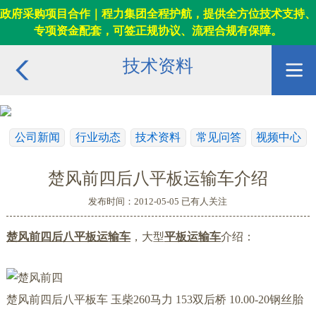
政府采购项目合作｜程力集团全程护航，提供全方位技术支持、
专项资金配套，可签正规协议、流程合规有保障。
技术资料
公司新闻
行业动态
技术资料
常见问答
视频中心
楚风前四后八平板运输车介绍
发布时间：2012-05-05 已有
人关注
楚风前四后八平板运输车
，大型
平板运输车
介绍：
楚风前四后八平板车 玉柴260马力 153双后桥 10.00-20钢丝胎